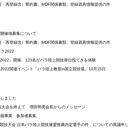
(新規・再登録含）誓約書、MDF関係書類、登録器具情報提供の件
会開催地募集について
(新規・再登録含）誓約書、MDF関係書類、登録器具情報提供の件
ク2022
ク2022」開催、123名がパラ陸上競技座位投てきを体験
022関連イベント「パラ陸上教室in国立競技場」10月15日
訂しました
競技大会を終えて 増田明美会長からのメッセージ
発掘事業 参加者募集
ピック競技大会 日本パラ陸上競技連盟推薦内定選手の件」についての異議申