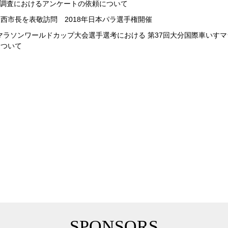
同調査におけるアンケートの依頼について
西市長を表敬訪問 2018年日本パラ選手権開催
Athleticsマラソンワールドカップ大会選手選考における 第37回大分国際車いす
について
SPONSORS