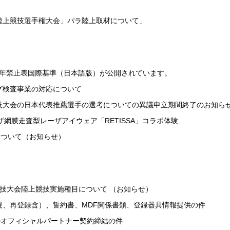
兵庫陸上競技選手権大会」パラ陸上取材について」
21年禁止表国際基準（日本語版）が公開されています。
ング検査事業の対応について
競技大会の日本代表推薦選手の選考についての異議申立期間終了のお知ら
網膜走査型レーザアイウェア「RETISSA」コラボ体験
について（お知らせ）
ク競技大会陸上競技実施種目について （お知らせ）
(新規、再登録含）、誓約書、MDF関係書類、登録器具情報提供の件
のオフィシャルパートナー契約締結の件