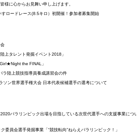
た皆様に心からお見舞い申し上げます。
いすロードレース(8.5キロ）初開催！参加者募集開始
習会
陸上タレント発掘イベント2018」
★Night the FINAL」
 パラ陸上競技指導員養成講習会の件
thleticsマラソン世界選手権大会 日本代表候補選手の選考について
2020パラリンピック出場を目指している次世代選手への支援事業につ
ック委員会選手発掘事業「“競技転向”ねらえパラリンピック！」