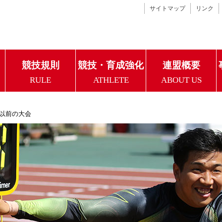
サイトマップ
リンク
競技規則
競技・育成強化
連盟概要
RULE
ATHLETE
ABOUT US
年以前の大会