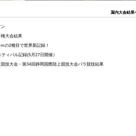
国内大会結果
国内大会結果
国内大会結果
国内大会結果
国内大会結果
ソン
手権大会結果
00ｍの2種目で世界新記録！
スティバル記録(5月27日開催）
上競技大会・第34回静岡国際陸上競技大会パラ競技結果