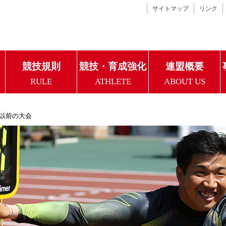
サイトマップ
リンク
競技規則
競技・育成強化
連盟概要
RULE
ATHLETE
ABOUT US
年以前の大会