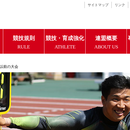
サイトマップ
リンク
競技規則
競技・育成強化
連盟概要
RULE
ATHLETE
ABOUT US
年以前の大会