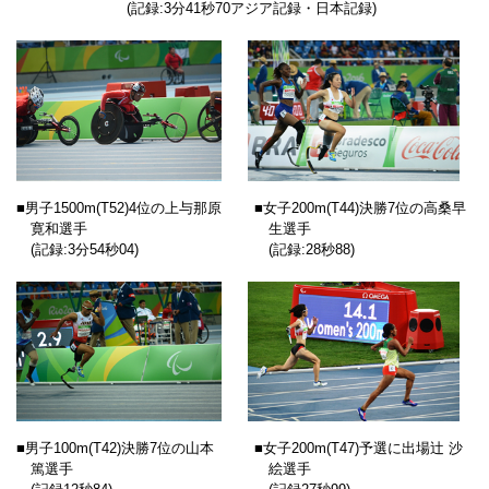
(記録:3分41秒70アジア記録・日本記録)
■男子1500m(T52)4位の上与那原
■女子200m(T44)決勝7位の高桑早
寛和選手
生選手
(記録:3分54秒04)
(記録:28秒88)
■男子100m(T42)決勝7位の山本
■女子200m(T47)予選に出場辻 沙
篤選手
絵選手