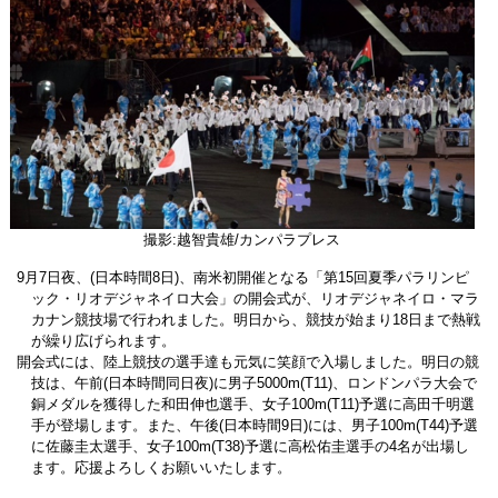
撮影:越智貴雄/カンパラプレス
9月7日夜、(日本時間8日)、南米初開催となる「第15回夏季パラリンピ
ック・リオデジャネイロ大会」の開会式が、リオデジャネイロ・マラ
カナン競技場で行われました。明日から、競技が始まり18日まで熱戦
が繰り広げられます。
開会式には、陸上競技の選手達も元気に笑顔で入場しました。明日の競
技は、午前(日本時間同日夜)に男子5000m(T11)、ロンドンパラ大会で
銅メダルを獲得した和田伸也選手、女子100m(T11)予選に高田千明選
手が登場します。また、午後(日本時間9日)には、男子100m(T44)予選
に佐藤圭太選手、女子100m(T38)予選に高松佑圭選手の4名が出場し
ます。応援よろしくお願いいたします。