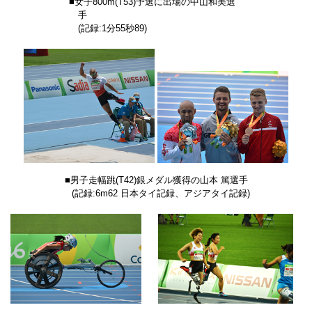
■女子800m
(T53)
予選に出場の中山和美選
手
(記録:1分55秒89)
■男子走幅跳(T42)銀メダル獲得の山本 篤選手
(記録:6m62 日本タイ記録、アジアタイ記録)