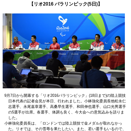
【リオ2016 パラリンピック(5日)】
9月7日から開幕する「リオ2016パラリンピック」(18日まで)の陸上競技
日本代表の記者会見が本日、行われました。小林強化委員長他松永仁
志選手、永尾嘉章選手、高桑早生選手、和田伸也選手、山口光男選手
の5選手が出席。各選手、体調も良く、今大会への意気込みを語りま
した。
小林強化委員長は、「ロンドンでは陸上競技で金メダルが取れなかっ
た。リオでは、その雪辱を果たしたい。また、若い選手もいるので、