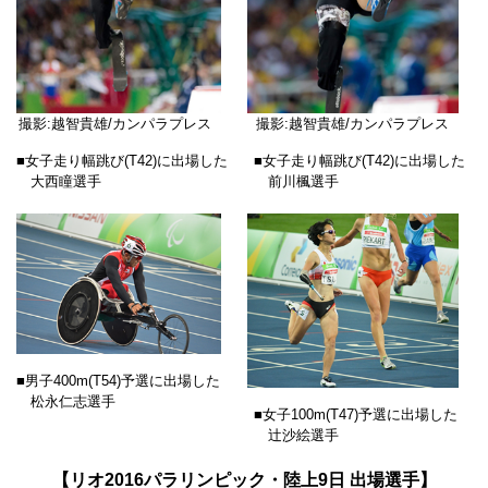
撮影:越智貴雄/カンパラプレス
撮影:越智貴雄/カンパラプレス
■女子走り幅跳び(T42)に出場した
■女子走り幅跳び(T42)に出場した
大西瞳選手
前川楓選手
■男子400m(T54)予選に出場した
松永仁志選手
■女子100m(T47)予選に出場した
辻沙絵選手
【リオ2016パラリンピック・陸上9日 出場選手】