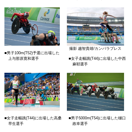
撮影 越智貴雄/カンパラプレス
■男子100m(T52)予選に出場した
上与那原寛和選手
■女子走幅跳(T44)に出場した中西
麻耶選手
■女子走幅跳(T44)に出場した高桑
■男子5000m(T54)に出場した樋口
早生選手
政幸選手