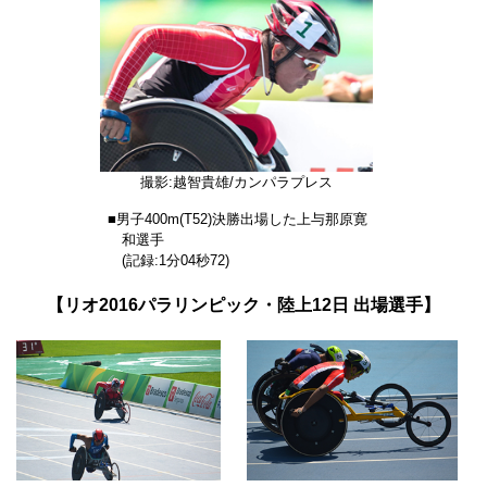
撮影:越智貴雄/カンパラプレス
■男子400m(T52)決勝出場した上与那原寛
和選手
(記録:1分04秒72)
【リオ2016パラリンピック・陸上12日 出場選手】