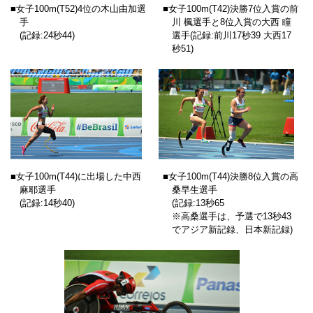
■女子100m
(T52)
4位の木山由加選
■女子100m
(T42)
決勝7位入賞の前
手
川 楓選手と8位入賞の大西 瞳
(記録:24秒44)
選手(記録:前川17秒39 大西17
秒51)
■女子100m
(T44)
に出場した中西
■女子100m
(T44)
決勝8位入賞の高
麻耶選手
桑早生選手
(記録:14秒40)
(記録:13秒65
※高桑選手は、予選で13秒43
でアジア新記録、日本新記録)