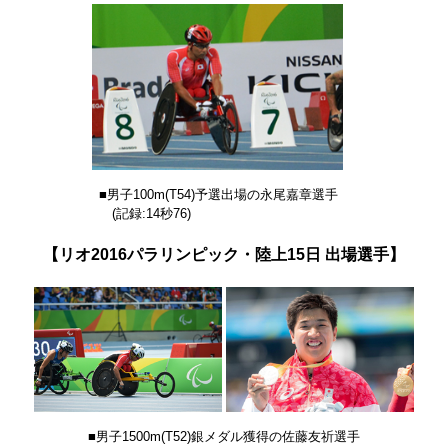
■男子100m
(T54)
予選出場の永尾嘉章選手
(記録:14秒76)
【リオ2016パラリンピック・陸上15日 出場選手】
■男子1500m(T52)銀メダル獲得の佐藤友祈選手