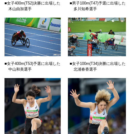
■女子400m(T52)決勝に出場した
■男子100m(T47)予選に出場した
木山由加選手
多川知希選手
■女子400m(T53)予選に出場した
■女子100m(T34)決勝に出場した
中山和美選手
北浦春香選手