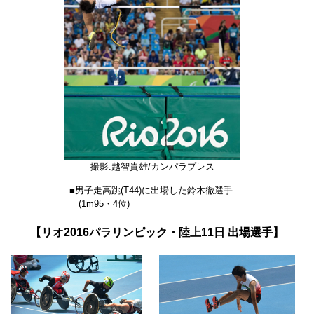
撮影:越智貴雄/カンパラプレス
■男子走高跳(T44)に出場した鈴木徹選手
(1m95・4位)
【リオ2016パラリンピック・陸上11日 出場選手】