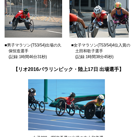
■男子マラソン
(T53/54)
出場の久
■女子マラソン
(T53/54)
4位入賞の
保恒造選手
土田和歌子選手
(記録:1時間46分31秒)
(記録:1時間38分45秒)
【リオ2016パラリンピック・陸上17日 出場選手】