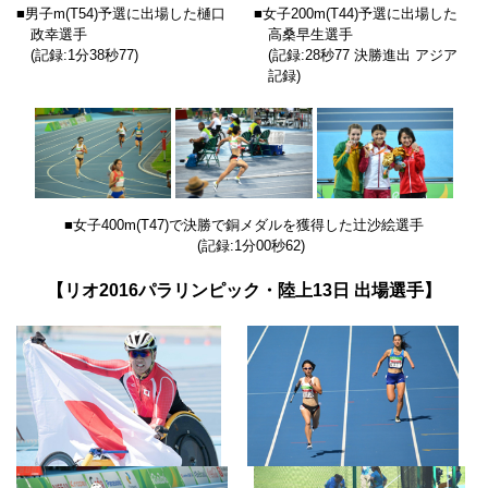
■男子m(T54)予選に出場した樋口
■女子200m(T44)予選に出場した
政幸選手
高桑早生選手
(記録:1分38秒77)
(記録:28秒77 決勝進出 アジア
記録)
■女子400m(T47)で決勝で銅メダルを獲得した辻沙絵選手
(記録:1分00秒62)
【リオ2016パラリンピック・陸上13日 出場選手】