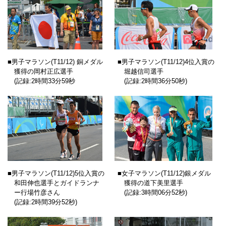
■男子マラソン
(T11/12)
銅メダル
■男子マラソン
(T11/12)
4位入賞の
獲得の岡村正広選手
堀越信司選手
(記録:2時間33分59秒
(記録:2時間36分50秒)
■男子マラソン
(T11/12)
5位入賞の
■女子マラソン
(T11/12)
銀メダル
和田伸也選手とガイドランナ
獲得の道下美里選手
ー行場竹彦さん
(記録:3時間06分52秒)
(記録:2時間39分52秒)