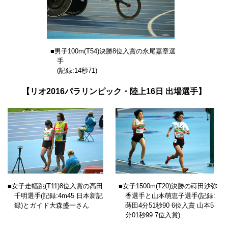
■男子100m
(T54)
決勝8位入賞の永尾嘉章選
手
(記録:14秒71)
【リオ2016パラリンピック・陸上16日 出場選手】
■女子走幅跳
(T11)
8位入賞の高田
■女子1500m
(T20)
決勝の蒔田沙弥
千明選手(記録:4m45 日本新記
香選手と山本萌恵子選手(記録:
録)とガイド大森盛一さん
蒔田4分51秒90 6位入賞 山本5
分01秒99 7位入賞)