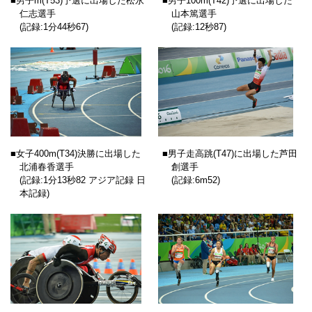
■男子m(T53)予選に出場した松永
■男子100m(T42)予選に出場した
仁志選手
山本篤選手
(記録:1分44秒67)
(記録:12秒87)
■女子400m(T34)決勝に出場した
■男子走高跳(T47)に出場した芦田
北浦春香選手
創選手
(記録:1分13秒82 アジア記録 日
(記録:6m52)
本記録)