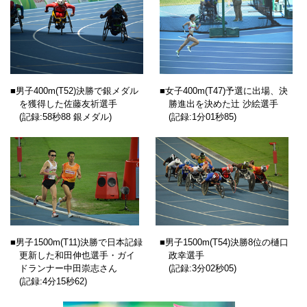
■男子400m(T52)決勝で銀メダル
■女子400m(T47)予選に出場、決
を獲得した佐藤友祈選手
勝進出を決めた辻 沙絵選手
(記録:58秒88 銀メダル)
(記録:1分01秒85)
■男子1500m(T11)決勝で日本記録
■男子1500m(T54)決勝8位の樋口
更新した和田伸也選手・ガイ
政幸選手
ドランナー中田崇志さん
(記録:3分02秒05)
(記録:4分15秒62)