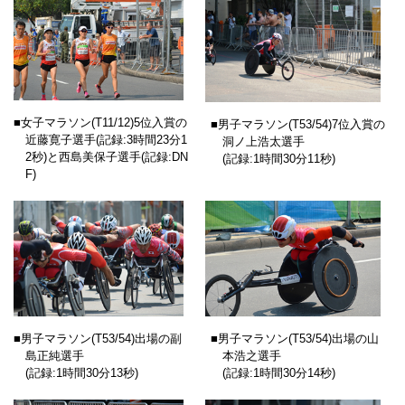
■女子マラソン
(T11/12)
5位入賞の
■男子マラソン
(T53/54)
7位入賞の
近藤寛子選手(記録:3時間23分1
洞ノ上浩太選手
2秒)と西島美保子選手(記録:DN
(記録:1時間30分11秒)
F)
■男子マラソン
(T53/54)
出場の副
■男子マラソン
(T53/54)
出場の山
島正純選手
本浩之選手
(記録:1時間30分13秒)
(記録:1時間30分14秒)