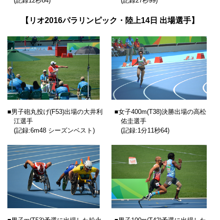
(記録12秒84)
(記録27秒99)
【リオ2016パラリンピック・陸上14日 出場選手】
■男子砲丸投げ(F53)出場の大井利
■女子400m(T38)決勝出場の高松
江選手
佑圭選手
(記録:6m48 シーズンベスト)
(記録:1分11秒64)