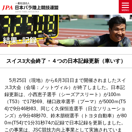
スイス3大会終了・４つの日本記録更新（車いす）
5月25日（現地）から6月3日日まで開催されましたスイ
ス3大会（会場：ノットヴィル）が終了しました。日本記
録更新は、小西恵子選手（シーズアスリート）が100ｍ
（T53）で17秒69、樋口政幸選手（プーマ）が5000ｍ(T5
4)で9分46秒83、同じく久保恒造選手（日立ソリューショ
ンズ）が9分48秒70、鈴木朋樹選手（トヨタ自動車）が80
0ｍ(T54)で1分31秒74の記録で日本記録を更新しました。
この事業は、JSC競技力向上事業として実施されていま