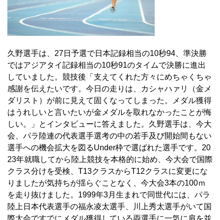
久野選手は、27日予選で日本記録相当の10秒94、準決勝
ではアジアタイ記録相当の10秒91のタイムで決勝に進出
していました。競技後「支えてくれた方々にめちゃくちゃ
感謝を伝えたいです。今日の走りは、カシャハァリ（金メ
ダリスト）が前に見えて固くなってしまった。メダル獲得
はうれしいと言いたいが金メダルを取れなかったことが悔
しい。」とインタビューに答えました。久野選手は、今大
会、パラ陸連の代表選手選考の中の若手及び開始間もない
選手への機会拡大を図るUnder枠で選ばれた選手です。20
23年就職してから陸上競技を本格的に始め、今大会で国際
クラス分けを受検、T13クラスからT12クラスに変更にな
りましたが気持ちが揺らぐことなく、今大会3本の100ｍ
を走り抜けました。1999年3月生まれで同世代には、パラ
陸上日本代表選手の福永凌太選手、川上秀太選手がいて国
際大会ですでにメダル獲得している両選手に一気に肩を並