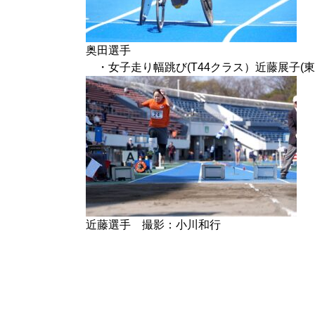
奥田選手
・女子走り幅跳び(T44クラス）近藤展子(東京陸
近藤選手 撮影：小川和行