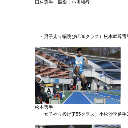
田村選手 撮影：小川和行
・男子走り幅跳び(T36クラス）松本武尊選手(AC
松本選手
・女子やり投げ(F55クラス）小松沙季選手1