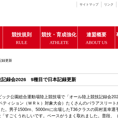
サイトマップ
リンク
競技規則
競技・育成強化
連盟概要
RULE
ATHLETE
ABOUT US
記録更新
記録会2026 9種目で日本記録更新
ピック公園総合運動場陸上競技場で「オール陸上競技記録会202
ペティション（ＷＲｋ）対象大会）たくさんのパラアスリート
。男子1500ⅿ、5000ⅿに出場したT36クラスの田村直幸選手
了後「すごくうれしいです。ペースがうまく取れました。普段、