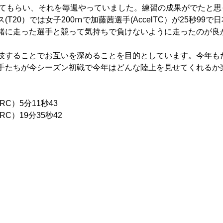
ってもらい、それを毎週やっていました。練習の成果がでたと思
20）では女子200ⅿで加藤茜選手(AccelTC）が25秒99で
緒に走った選手と競って気持ちで負けないように走ったのが良
技することでお互いを深めることを目的としています。今年も
手たちが今シーズン初戦で今年はどんな陸上を見せてくれるか
C）5分11秒43
C）19分35秒42