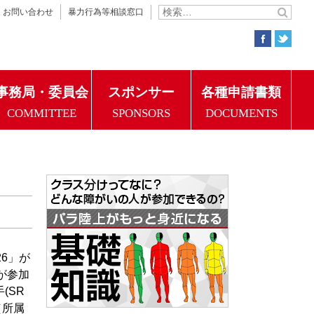
お問い合わせ
暴力行為等相談窓口
事務局・委員会
スポンサー
各種申請書類
COMMITTEE
SPONSORS
DOCUMENTS
6」が
が参加
(SR
（所属