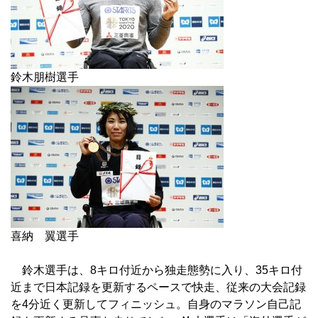
鈴木朋樹選手
喜納 翼選手
鈴木選手は、8キロ付近から独走態勢に入り、35キロ付
近まで日本記録を更新するペースで快走、従来の大会記録
を4分近く更新してフィニッシュ。自身のマラソン自己記