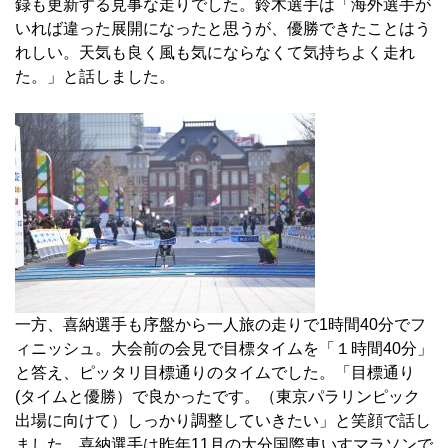
録も更新する見事な走りでした。鈴木選手は「海外選手が
いれば違った展開になったと思うが、優勝できたことはう
れしい。天気も良く風も気にならなくて気持ちよく走れ
た。」と話しました。
一方、喜納選手も序盤から一人旅の走りで1時間40分でフ
ィニッシュ。大会前の会見で目標タイムを「１時間40分」
と答え、ピッタリ目標通りのタイムでした。「目標通り
(タイムと優勝）で良かったです。（東京パラリンピック
出場に向けて）しっかり調整していきたい」と笑顔で話し
ました。喜納選手は昨年11月の大分国際車いすマラソンで