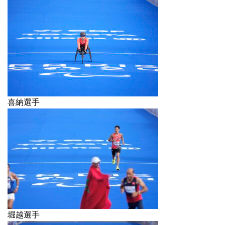
喜納選手
堀越選手