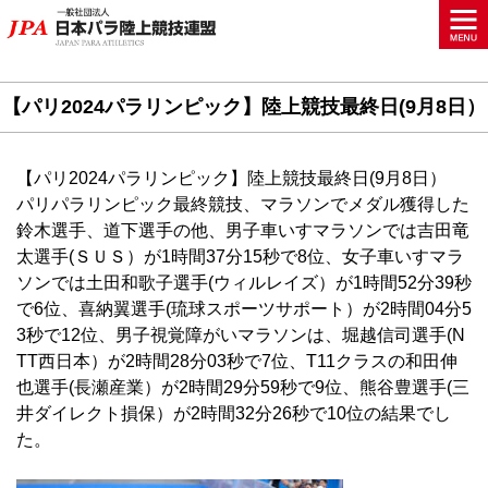
【パリ2024パラリンピック】陸上競技最終日(9月8日）
【パリ2024パラリンピック】陸上競技最終日(9月8日）
パリパラリンピック最終競技、マラソンでメダル獲得した
鈴木選手、道下選手の他、男子車いすマラソンでは吉田竜
太選手(ＳＵＳ）が1時間37分15秒で8位、女子車いすマラ
ソンでは土田和歌子選手(ウィルレイズ）が1時間52分39秒
で6位、喜納翼選手(琉球スポーツサポート）が2時間04分5
3秒で12位、男子視覚障がいマラソンは、堀越信司選手(N
TT西日本）が2時間28分03秒で7位、T11クラスの和田伸
也選手(長瀬産業）が2時間29分59秒で9位、熊谷豊選手(三
井ダイレクト損保）が2時間32分26秒で10位の結果でし
た。