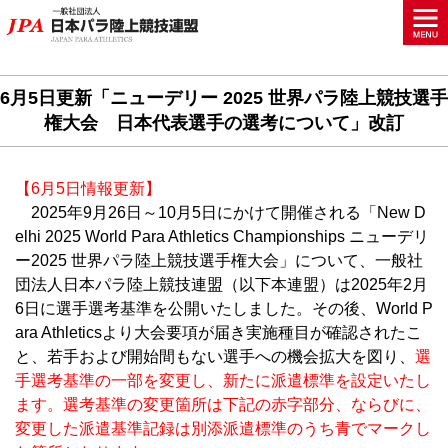
6月5日更新「ニューデリー 2025 世界パラ陸上競技選手
権大会 日本代表選手の選考について」改訂
【6月5日情報更新】
2025年9月26日～10月5日にかけて開催される「New D
elhi 2025 World Para Athletics Championships ニューデリ
ー2025 世界パラ陸上競技選手権大会」について、一般社
団法人日本パラ陸上競技連盟（以下本連盟）は2025年2月
6日に選手選考基準を公開いたしました。その後、World P
ara Athleticsより大会要項が届き実施種目が確認されたこ
と、若手および開始間もない選手への機会拡大を図り、
選
手選考基準の一部を変更し、新たに派遣標準を設定いたし
ます。選考基準の変更箇所は下記の赤字部分、ならびに、
変更した派遣基準記録は別添派遣標準のうち青でマークし