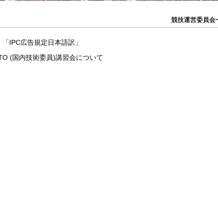
競技運営委員会
競技運営委員会
」「IPC広告規定日本語訳」
etics NTO (国内技術委員)講習会について