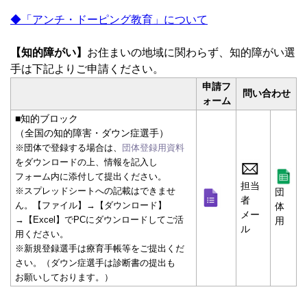
◆「アンチ・ドーピング教育」について
【知的障がい】
お住まいの地域に関わらず、知的障がい選
手は下記よりご申請ください。
申請フ
問い合わせ
ォーム
■知的ブロック
（全国の知的障害・ダウン症選手）
※団体で登録する場合は、
団体登録用資料
をダウンロードの上、情報を記入し
フォーム内に添付して提出ください。
担当
※スプレッドシートへの記載はできませ
団
者
ん。【ファイル】→【ダウンロード】
体
メー
→【Excel】でPCにダウンロードしてご活
用
ル
用ください。
※新規登録選手は療育手帳等をご提出くだ
さい。（ダウン症選手は診断書の提出も
お願いしております。）