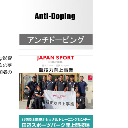
な影響
次の夢
加者の