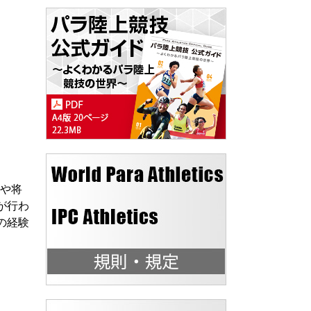
標や将
が行わ
の経験