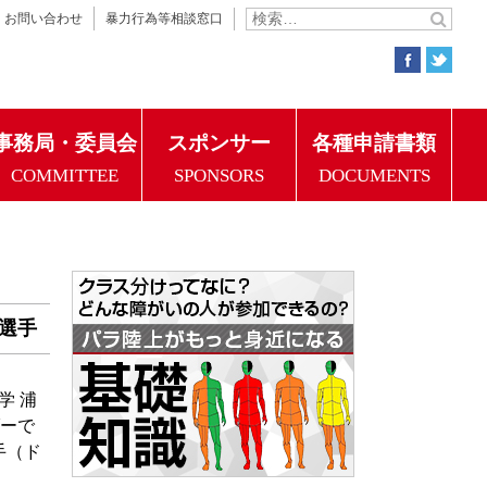
お問い合わせ
暴力行為等相談窓口
事務局・委員会
スポンサー
各種申請書類
COMMITTEE
SPONSORS
DOCUMENTS
選手
学 浦
ダーで
手（ド