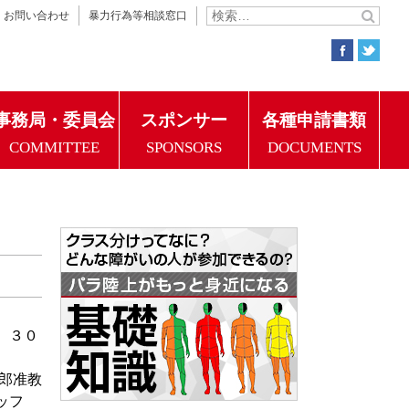
お問い合わせ
暴力行為等相談窓口
事務局・委員会
スポンサー
各種申請書類
COMMITTEE
SPONSORS
DOCUMENTS
、３０
郎准教
ッフ