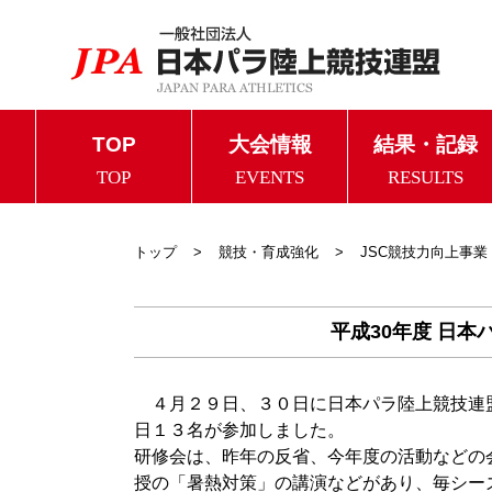
TOP
大会情報
結果・記録
TOP
EVENTS
RESULTS
トップ
競技・育成強化
JSC競技力向上事業
平成30年度 日
４月２９日、３０日に日本パラ陸上競技連
日１３名が参加しました。
研修会は、昨年の反省、今年度の活動などの
授の「暑熱対策」の講演などがあり、毎シー